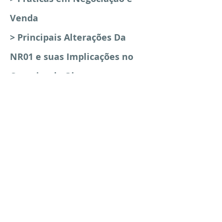
Venda
> Principais Alterações Da
NR01 e suas Implicações no
Canteiro de Obra
> Procedimento em Caso de
Incêndio e Acidente
> Produtividade na Gestão de
Equipes
> Produtos Imobiliários,
Rentabilidade e Inovações
> Professional Coach