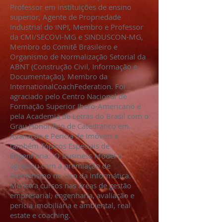
Professor em instituições de ensino
superior, Agente de Propriedade
Industrial do INPI, Membro e Professor
da CMI/SECOVI-MG e SINDUSCON-MG,
Membro do Comitê Brasileiro e
Organismo de Normalização Setorial da
ABNT (Construção Civil, Informação e
Documentação), Membro da
InternationalCoachFederation. Foi
agraciado pelo Centro Nacional de
Formação Superior Ibero-Americano e
pela Academia de Letras do Brasil com o
Grau Honorífico de Catedrático em
Avaliação e Perícia de Imóveis e
também Tópicos Especiais de
Engenharia. O Business Model o
agraciou com a premiação de
Pioneirismo no Uso da Informática.
Ministra cursos nas áreas de gestão
empresarial, engenharia, avaliação e
perícia imobiliária e ambiental, real
estate e coaching.