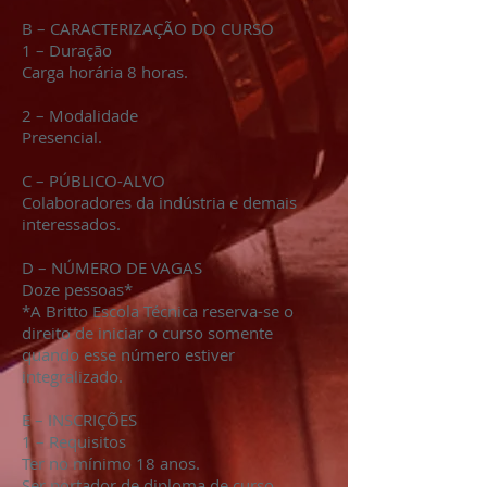
B – CARACTERIZAÇÃO DO CURSO
1 – Duração
Carga horária 8 horas.
2 – Modalidade
Presencial.
C – PÚBLICO-ALVO
Colaboradores da indústria e demais
interessados.
D – NÚMERO DE VAGAS
Doze pessoas*
*A Britto Escola Técnica reserva-se o
direito de iniciar o curso somente
quando esse número estiver
integralizado.
E – INSCRIÇÕES
1 – Requisitos
Ter no mínimo 18 anos.
Ser portador de diploma de curso