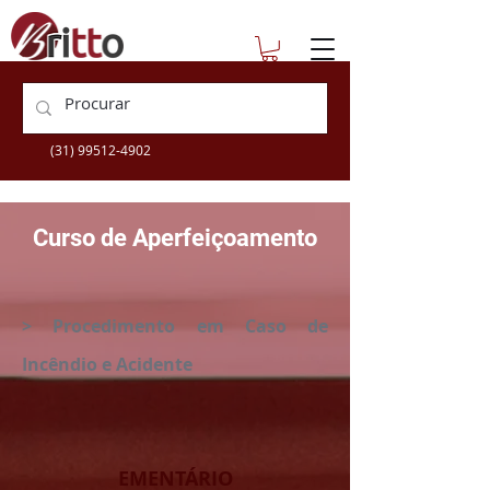
escolatecnica@britto.com.br
+55 (31) 3360-9505
(31) 99512-4902
Curso de Aperfeiçoamento
> Procedimento em Caso de
Incêndio e Acidente
EMENTÁRIO