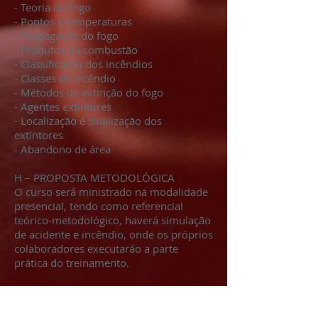
- Teoria do fogo
- Pontos e temperaturas
- Propagação do fogo
- Produtos da combustão
- Classificação dos incêndios
- Classes de incêndio
- Métodos de extinção do fogo
- Agentes extintores
- Localização e sinalização dos
extintores
- Abandono de área
H – PROPOSTA METODOLÓGICA
O curso será ministrado na modalidade
presencial, tendo como referencial
teórico-metodológico, haverá simulação
de acidente e incêndio, onde os próprios
colaboradores executarão a parte
prática do treinamento.
MAIS INFORMAÇÕES