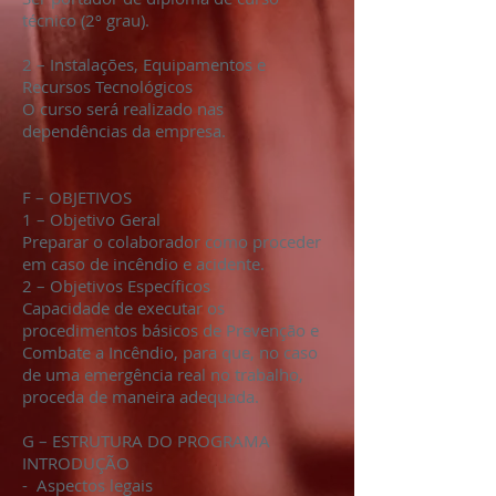
técnico (2º grau).
2 – Instalações, Equipamentos e
Recursos Tecnológicos
O curso será realizado nas
dependências da empresa.
F – OBJETIVOS
1 – Objetivo Geral
Preparar o colaborador como proceder
em caso de incêndio e acidente.
2 – Objetivos Específicos
Capacidade de executar os
procedimentos básicos de Prevenção e
Combate a Incêndio, para que, no caso
de uma emergência real no trabalho,
proceda de maneira adequada.
G – ESTRUTURA DO PROGRAMA
INTRODUÇÃO
- Aspectos legais