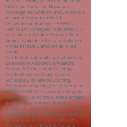
de Minas Gerais, Mestre em Filosofia e
Literária e Doutor em Filosofia e
Psicologia pela EmillBrunnerUniversity e
Association American World
UniversitiesandColleges – AAWUC,
Técnico em Transações Imobiliárias (TTI)
pelo Instituto Arnaldo Prieto do Rio de
Janeiro, Avaliador e Perito Imobiliário e
Ambiental pela Unimóveis de Minas
Gerais,
CertifiedInternationalPropertySpecialist
pela NationalAssociationofRealtors,
Personal& Professional Coaching e
CertifiedExecutive Coaching pela
Sociedade Brasileira de Coaching,
Professional Coaching Practitioner pela
ABRACOACHING, Assessment Alfa pela
Worth Ethic Corporation, sólida carreira
marcada em empresas de porte,
palestrante, coach. Atualmente é Diretor
do Grupo Britto, Conselheiro e Membro
da Comissão de Ética e Fiscalização
Profissional do CRECI/MG, Consultor e