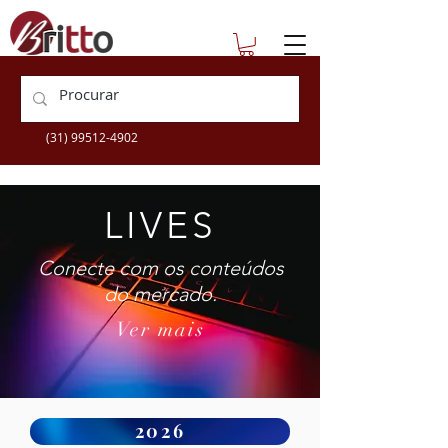
escolatecnica@britto.com.br
+55 (31) 3360-9505
(31) 99512-4902
LIVES
Conecte com os conteúdos
do mercado.
Ver mais
2026