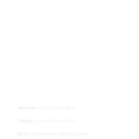
Telefone:
+55 (31) 3360-9505
Celular:
+55 (31) ‭97151-7277
Email:
escolatecnica@britto.com.br