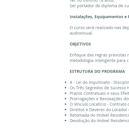
Ter no mínimo 18 anos.
Ser portador de diploma de cur
Instalações, Equipamentos e 
O curso será realizado nas dep
audiovisual.
OBJETIVOS
Enfoque das regras previstas 
metodologia inteligente para c
ESTRUTURA DO PROGRAMA
A - Lei do Inquilinato - Discip
Os Três Segredos de Sucesso 
Prazos Contratuais e seus Efei
Prorrogações e Renovações dos
O Vínculo Locatício - Contrato 
Direitos e Deveres do Locador 
Retomada do Imóvel Residenci
Devolução do Imóvel Residenci