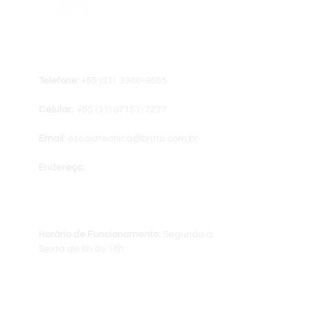
Telefone:
+55 (31) 3360-9505
Celular:
+55 (31) ‭97151-7277
Email:
escolatecnica@britto.com.br
Endereço:
Av. Contorno, 2905 – conj. 405 | Bairro
Santa Efigênia | Belo Horizonte | MG |
CEP: 30.110-915
Horário de Funcionamento:
Segunda à
Sexta de 8h às 18h