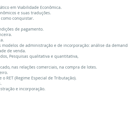
ático em Viabilidade Econômica.
conômicos e suas traduções.
e como conquistar.
ondições de pagamento.
nceira.
ca.
 modelos de administração e de incorporação: análise da demanda
dade de venda.
dos, Pesquisas qualitativa e quantitativa,
cado, nas relações comerciais, na compra de lotes.
eiro.
e o RET (Regime Especial de Tributação).
.
istração e incorporação.