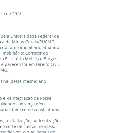
bro de 2018.
 pela Universidade Federal de
lica de Minas Gerais/PUCMG,
o do ramo imobiliário atuando
Imobiliário; Corretor de
do Escritório Moisés e Borges
 parecerista em Direito Civil,
/MG.
o final deste mesmo ano
o e Reintegração de Posse,
volvendo cobrança e/ou
liárias bem como construtoras
 revitalização, padronização
mo corte de custos mensais.
mobiliárias
”, o qual serviu de