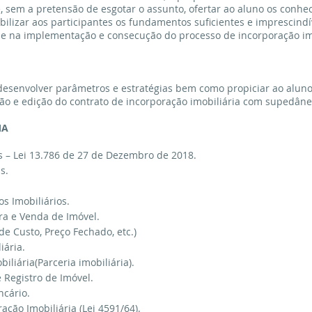
é, sem a pretensão de esgotar o assunto, ofertar ao aluno os conhe
ilizar aos participantes os fundamentos suficientes e imprescindí
ade na implementação e consecução do processo de incorporação imo
 desenvolver parâmetros e estratégias bem como propiciar ao aluno
o e edição do contrato de incorporação imobiliária com supedâneo
MA
os – Lei 13.786 de 27 de Dezembro de 2018.
s.
os Imobiliários.
ra e Venda de Imóvel.
e Custo, Preço Fechado, etc.)
iária.
iliária(Parceria imobiliária).
 Registro de Imóvel.
ncário.
ação Imobiliária (Lei 4591/64).