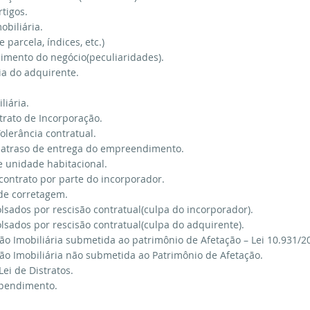
rtigos.
obiliária.
parcela, índices, etc.)
zimento do negócio(peculiaridades).
ia do adquirente.
liária.
rato de Incorporação.
olerância contratual.
 atraso de entrega do empreendimento.
e unidade habitacional.
contrato por parte do incorporador.
de corretagem.
sados por rescisão contratual(culpa do incorporador).
sados por rescisão contratual(culpa do adquirente).
ão Imobiliária submetida ao patrimônio de Afetação – Lei 10.931/2
ção Imobiliária não submetida ao Patrimônio de Afetação.
ei de Distratos.
rependimento.