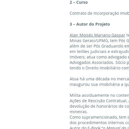
2 – Curso
Contrato de Incorporação Imobi
3 – Autor do Projeto
Alan Moisés Mariano Gaspar
t
Minas Gerais/UFMG, tem Pós Gr
além de ser Pós Graduando em 
em leilões judiciais e extraju
Imóveis; atua como advogado es
Advogados Associados. Sócio pr
tendo o Direito Imobiliário c
Atua há uma década no mercado
inaugurou sua imobiliária a qu
Milita assiduamente no conten
Ações de Rescisão Contratual,
devolução de honorários de co
mineiras.
Como supramencionado, tem de
dos procedimentos internos co
Autor do E-Book “
o Manual da Im