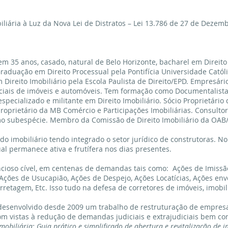
liária à Luz da Nova Lei de Distratos – Lei 13.786 de 27 de Dezem
em 35 anos, casado, natural de Belo Horizonte, bacharel em Direito
aduação em Direito Processual pela Pontifícia Universidade Cató
Direito Imobiliário pela Escola Paulista de Direito/EPD. Empresári
diciais de imóveis e automóveis. Tem formação como Documentalista 
pecializado e militante em Direito Imobiliário. Sócio Proprietário 
oprietário da MB Comércio e Participações Imobiliárias. Consultor e
omo subespécie. Membro da Comissão de Direito Imobiliário da OAB
 imobiliário tendo integrado o setor jurídico de construtoras. N
al permanece ativa e frutífera nos dias presentes.
cioso cível, em centenas de demandas tais como: Ações de Imissã
 Ações de Usucapião, Ações de Despejo, Ações Locatícias, Ações en
rretagem, Etc. Isso tudo na defesa de corretores de imóveis, imobi
senvolvido desde 2009 um trabalho de restruturação de empresas,
m vistas à redução de demandas judiciais e extrajudiciais bem co
obiliária: Guia prático e simplificado de abertura e revitalização de i