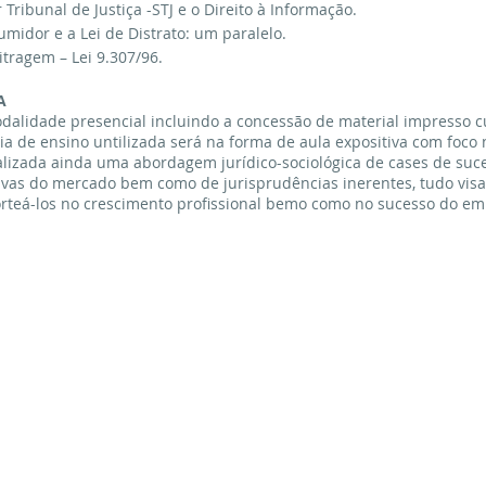
Tribunal de Justiça -STJ e o Direito à Informação.
midor e a Lei de Distrato: um paralelo.
itragem – Lei 9.307/96.
A
odalidade presencial incluindo a concessão de material impresso
ia de ensino untilizada será na forma de aula expositiva com foco 
ealizada ainda uma abordagem jurídico-sociológica de cases de s
tivas do mercado bem como de jurisprudências inerentes, tudo vis
norteá-los no crescimento profissional bemo como no sucesso do 
ÁREA DE ATUAÇÃO