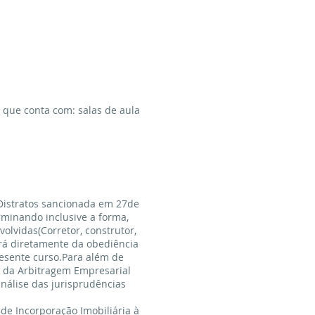
, que conta com: salas de aula
 Distratos sancionada em 27de
rminando inclusive a forma,
olvidas(Corretor, construtor,
rá diretamente da obediência
resente curso.Para além de
o da Arbitragem Empresarial
nálise das jurisprudências
de Incorporação Imobiliária à