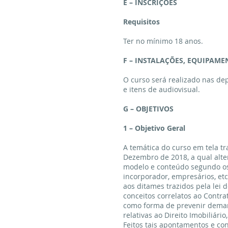
E – INSCRIÇÕES
Requisitos
Ter no mínimo 18 anos.
F – INSTALAÇÕES, EQUIPAM
O curso será realizado nas dep
e itens de audiovisual.
G – OBJETIVOS
1 – Objetivo Geral
A temática do curso em tela t
Dezembro de 2018, a qual alte
modelo e conteúdo segundo os q
incorporador, empresários, e
aos ditames trazidos pela lei 
conceitos correlatos ao Cont
como forma de prevenir deman
relativas ao Direito Imobiliário,
Feitos tais apontamentos e co