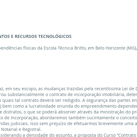
ENTOS E RECURSOS TECNOLÓGICOS
endências físicas da Escola Técnica Britto, em Belo Horizonte (MG)
raz, em seu escopo, as mudanças trazidas pela recentíssima Lei de
rou substancialmente o contrato de incorporação imobiliária, dete
uais tal contrato deverá ser redigido. A segurança das partes env
tc) bem como a lucratividade oriunda do empreendimento depende
de distratos, o que se poderá absorver através da ministração do p
rato de Incorporação, abordaremos também sucintamente o conceit
das judiciais. Isso sem prejuízo de efetuarmos brevemente uma a
 Notarial e Registral.
nsiderando a densidade do assunto, a proposta do Curso “Contrato 