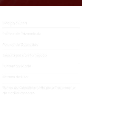
INSTITUCIONAL
Código e Ética
Política de Privacidade
Política de Qualidade
Segurança da Informação
Sustentabilidade
Termos de Uso
Termo de Consentimento para Tratamento
de Dados Pessoais
ÁREA DE ATUAÇÃO