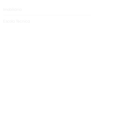
Imobiliária
Escola Técnica
Empreendimentos
SIGA-NOS
Telefone:
+55 (31)
3360-9505
Celular:
+55 (31) ‭97151-7277
Email:
escolatecnica@britto.com.br
Endereço:
Av. Contorno, 2905 – conj. 405 | Bairro Santa