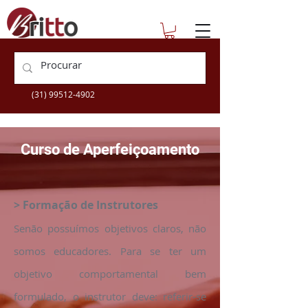
escolatecnica@britto.com.br
+55 (31) 3360-9505
(31) 99512-4902
Curso de Aperfeiçoamento
> Formação de Instrutores
Senão possuímos objetivos claros, não
somos educadores. Para se ter um
objetivo comportamental bem
formulado, o instrutor deve: referir-se