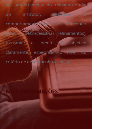
ao comportamento do treinando e não
do instrutor, descrever o
comportamento observável, não conter
palavras desnecessárias (refinamentos),
transmitir o intento do objetivo
claramente, especificar o nível ou
critério de desempenho aceitável.
MAIS INFORMAÇÕES