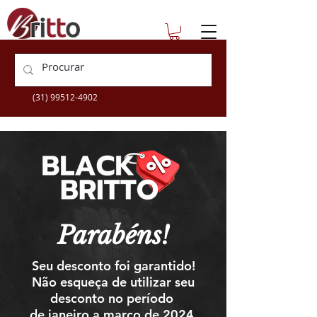
escolatecnica@britto.com.br
+55 (31) 3360-9505
(31) 99512-4902
Parabéns!
Seu desconto foi garantido!
Não esqueça de utilizar seu
desconto no período
de janeiro a março de 2024.