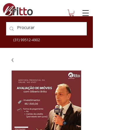
escolatecnica@britto.com.br
+55 (31) 3360-9505
(31) 99512-4902