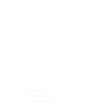
ÁREA DE ATUAÇÃO
Imobiliária
Escola Técnica