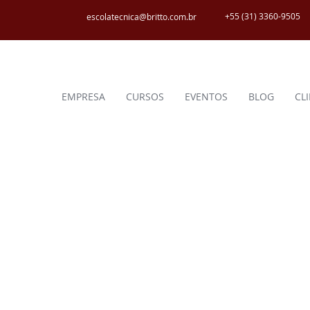
+55 (31) 3360-9505
escolatecnica@britto.com.br
EMPRESA
CURSOS
EVENTOS
BLOG
CL