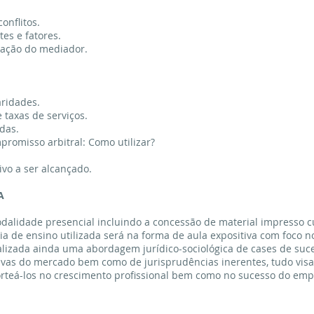
onflitos.
es e fatores.
ação do mediador.
aridades.
 taxas de serviços.
das.
promisso arbitral: Como utilizar?
ivo a ser alcançado.
A
odalidade presencial incluindo a concessão de material impresso
ia de ensino utilizada será na forma de aula expositiva com foco no
ealizada ainda uma abordagem jurídico-sociológica de cases de s
tivas do mercado bem como de jurisprudências inerentes, tudo vis
norteá-los no crescimento profissional bem como no sucesso do em