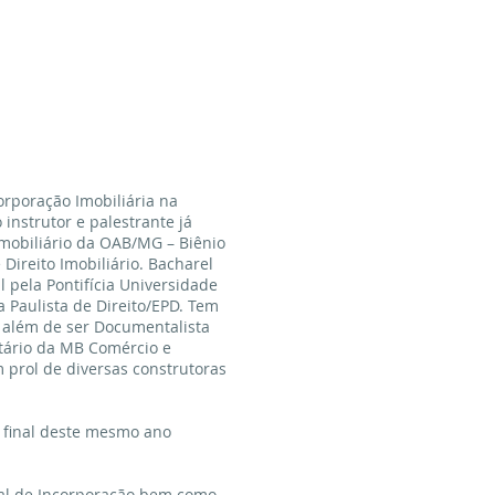
corporação Imobiliária na
instrutor e palestrante já
Imobiliário da OAB/MG – Biênio
Direito Imobiliário. Bacharel
 pela Pontifícia Universidade
 Paulista de Direito/EPD. Tem
 além de ser Documentalista
etário da MB Comércio e
 prol de diversas construtoras
o final deste mesmo ano
al de Incorporação bem como