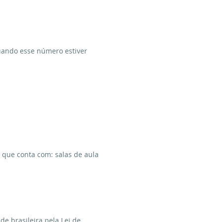
quando esse número estiver
, que conta com: salas de aula
e brasileira pela Lei de