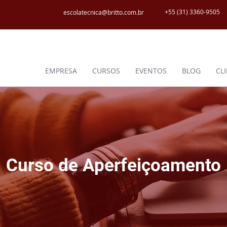
+55 (31) 3360-9505
escolatecnica@britto.com.br
EMPRESA
CURSOS
EVENTOS
BLOG
CL
Curso de Aperfeiçoamento