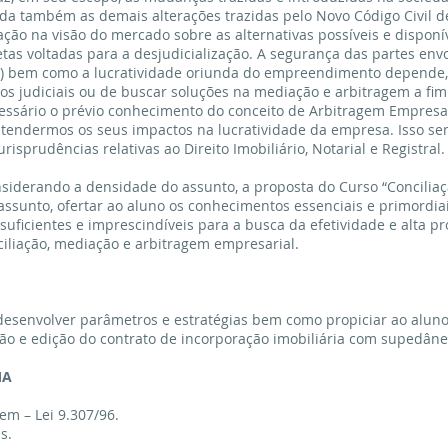
rda também as demais alterações trazidas pelo Novo Código Civil de
ção na visão do mercado sobre as alternativas possíveis e disponív
s voltadas para a desjudicialização. A segurança das partes envol
tc) bem como a lucratividade oriunda do empreendimento depende,
s judiciais ou de buscar soluções na mediação e arbitragem a fim d
ecessário o prévio conhecimento do conceito de Arbitragem Empres
tendermos os seus impactos na lucratividade da empresa. Isso se
sprudências relativas ao Direito Imobiliário, Notarial e Registral.
nsiderando a densidade do assunto, a proposta do Curso “Conciliaç
assunto, ofertar ao aluno os conhecimentos essenciais e primordia
suficientes e imprescindíveis para a busca da efetividade e alta 
iliação, mediação e arbitragem empresarial.
 desenvolver parâmetros e estratégias bem como propiciar ao aluno
o e edição do contrato de incorporação imobiliária com supedâneo
MA
em – Lei 9.307/96.
s.