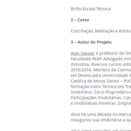
Britto Escola Técnica
2 – Curso
Conciliação, Mediação e Arbit
3 – Autor do Projeto
Alan Gaspar
é professor de Dir
Faculdade INAP. Advogado milit
ministrou diversos cursos vol
2016/2018. Membro da Comissão 
em Direito pela Universidade 
Católica de Minas Gerais – PU
formação como Técnico em Tran
Imobiliário. Sócio Proprietári
Participações Imobiliárias. C
e imobiliárias mineiras. Empres
Atua há uma década no mercado
inaugurou sua imobiliária a qu
Atua como consultor em Incor