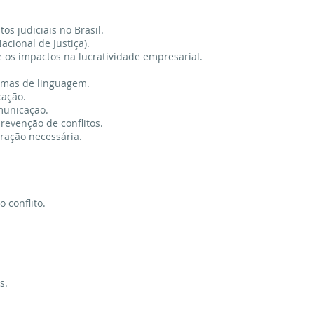
os judiciais no Brasil.
acional de Justiça).
 e os impactos na lucratividade empresarial.
ormas de linguagem.
cação.
municação.
revenção de conflitos.
eração necessária.
 conflito.
s.