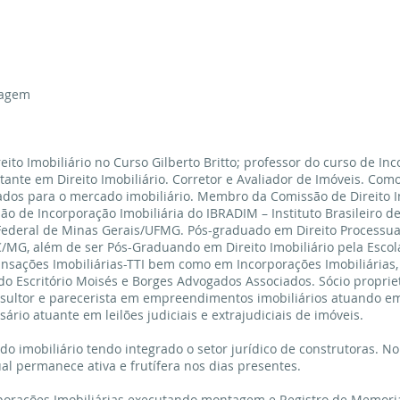
ragem
eito Imobiliário no Curso Gilberto Britto; professor do curso de In
ante em Direito Imobiliário. Corretor e Avaliador de Imóveis. Como 
tados para o mercado imobiliário. Membro da Comissão de Direito 
de Incorporação Imobiliária do IBRADIM – Instituto Brasileiro de 
Federal de Minas Gerais/UFMG. Pós-graduado em Direito Processual
C/MG, além de ser Pós-Graduando em Direito Imobiliário pela Escola
sações Imobiliárias-TTI bem como em Incorporações Imobiliárias,
o do Escritório Moisés e Borges Advogados Associados. Sócio propri
onsultor e parecerista em empreendimentos imobiliários atuando em
ário atuante em leilões judiciais e extrajudiciais de imóveis.
 imobiliário tendo integrado o setor jurídico de construtoras. N
al permanece ativa e frutífera nos dias presentes.
porações Imobiliárias executando montagem e Registro de Memori