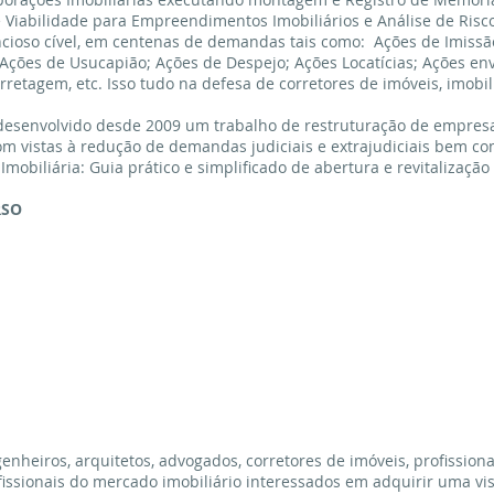
 Viabilidade para Empreendimentos Imobiliários e Análise de Risc
cioso cível, em centenas de demandas tais como: Ações de Imissã
 Ações de Usucapião; Ações de Despejo; Ações Locatícias; Ações e
rretagem, etc. Isso tudo na defesa de corretores de imóveis, imobi
senvolvido desde 2009 um trabalho de restruturação de empresas,
m vistas à redução de demandas judiciais e extrajudiciais bem co
obiliária: Guia prático e simplificado de abertura e revitalização 
RSO
enheiros, arquitetos, advogados, corretores de imóveis, profission
fissionais do mercado imobiliário interessados em adquirir uma vis