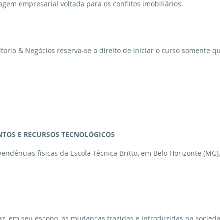
agem empresarial voltada para os conflitos imobiliários.
ltoria & Negócios reserva-se o direito de iniciar o curso somente 
ENTOS E RECURSOS TECNOLÓGICOS
endências físicas da Escola Técnica Britto, em Belo Horizonte (MG)
az, em seu escopo, as mudanças trazidas e introduzidas na sociedad