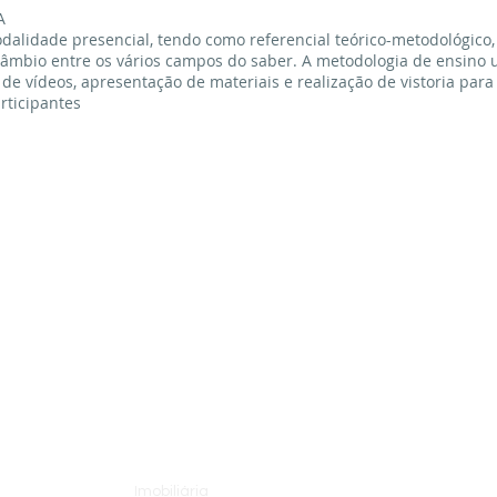
A
dalidade presencial, tendo como referencial teórico-metodológico,
rcâmbio entre os vários campos do saber. A metodologia de ensino u
de vídeos, apresentação de materiais e realização de vistoria para
articipantes
ÁREA DE ATUAÇÃO
Imobiliária