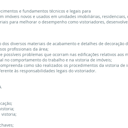
ecimentos e fundamentos técnicos e legais para
m imóveis novos e usados em unidades imobiliárias, residenciais, 
iais para melhorar o desempenho como vistoriadores, desenvolv
o dos diversos materiais de acabamento e detalhes de decoração 
os profissionais da área;
e possíveis problemas que ocorram nas edificações relativos aos m
oal no comportamento do trabalho e na vistoria de imóveis;
compreenda como são realizados os procedimentos da vistoria de i
ferente às responsabilidades legais do vistoriador.
A
icação;
istoria;
 vistoria;
chaves;