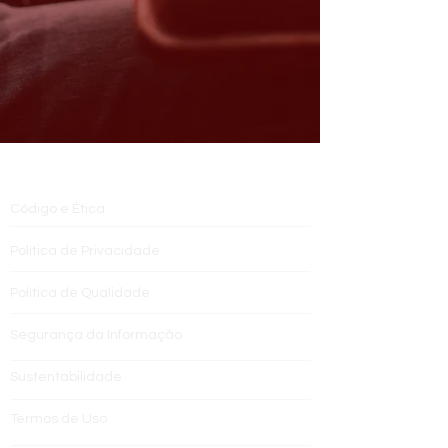
INSTITUCIONAL
Código e Ética
Política de Privacidade
Política de Qualidade
Segurança da Informação
Sustentabilidade
Termos de Uso