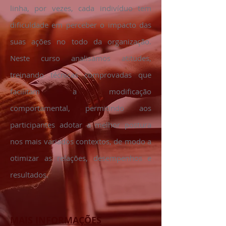
linha, por vezes, cada indivíduo tem
dificuldade em perceber o impacto das
suas ações no todo da organização.
Neste curso analisamos atitudes,
treinando técnicas comprovadas que
facilitam a modificação
comportamental, permitindo aos
participantes adotar a melhor postura
nos mais variados contextos, de modo a
otimizar as relações, desempenhos e
resultados.
MAIS INFORMAÇÕES