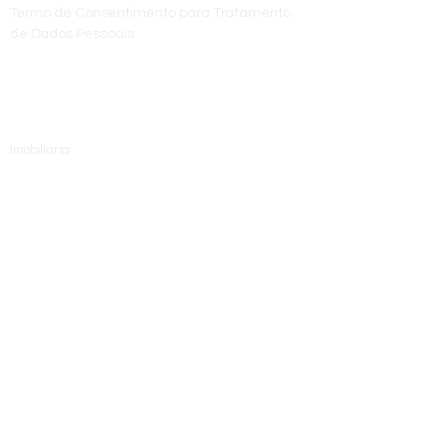
Termo de Consentimento para Tratamento
de Dados Pessoais
ÁREA DE ATUAÇÃO
Imobiliária
Escola Técnica
Empreendimentos
SIGA-NOS
Telefone:
+55 (31)
3360-9505