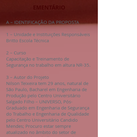
EMENTÁRIO
A – IDENTIFICAÇÃO DA PROPOSTA
1 – Unidade e Instituições Responsáveis
Britto Escola Técnica
2 – Curso
Capacitação e Treinamento de
Segurança no trabalho em altura NR-35.
3 – Autor do Projeto
Nilson Teixeira tem 29 anos, natural de
São Paulo, Bacharel em Engenharia de
Produção pelo Centro Universitário
Salgado Filho – UNIVERSO, Pós-
Graduado em Engenharia de Segurança
do Trabalho e Engenharia de Qualidade
pelo Centro Universitário Candido
Mendes; Procuro estar sempre
atualizado no âmbito do setor de